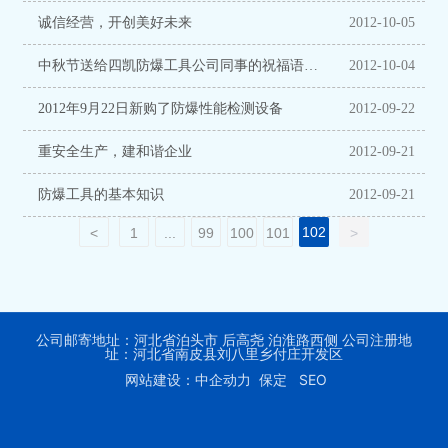
诚信经营，开创美好未来
2012-10-05
中秋节送给四凯防爆工具公司同事的祝福语大
2012-10-04
全
2012年9月22日新购了防爆性能检测设备
2012-09-22
重安全生产，建和谐企业
2012-09-21
防爆工具的基本知识
2012-09-21
102
<
1
...
99
100
101
>
公司邮寄地址：河北省泊头市 后高尧 泊淮路西侧 公司注册地
址：河北省南皮县刘八里乡付庄开发区
网站建设：中企动力 保定
SEO