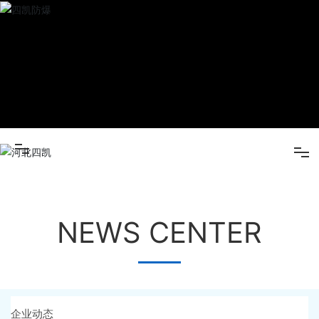
(中国)
产品
中心
新闻
中心
关于四
凯
营销网
米兰(中国)
络
在线留
NEWS CENTER
产品中心
言
人才招
新闻中心
聘
联系我
企业动态
关于四凯
们