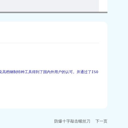
及高档钢制特种工具得到了国内外用户的认可。并通过了ISO
防爆十字敲击螺丝刀
下一页