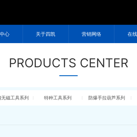
中心
关于四凯
营销网络
在
PRODUCTS CENTER
钢无磁工具系列
特种工具系列
防爆手拉葫芦系列