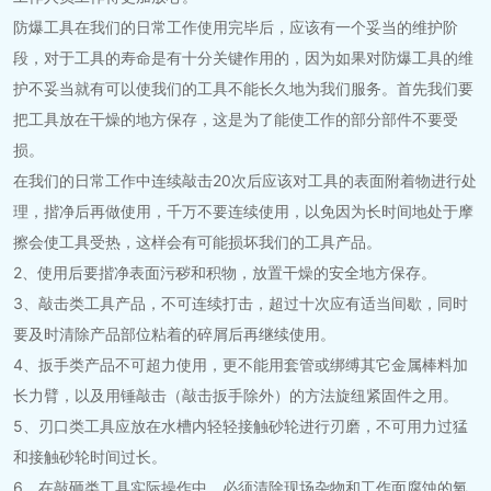
防爆工具在我们的日常工作使用完毕后，应该有一个妥当的维护阶
段，对于工具的寿命是有十分关键作用的，因为如果对防爆工具的维
护不妥当就有可以使我们的工具不能长久地为我们服务。首先我们要
把工具放在干燥的地方保存，这是为了能使工作的部分部件不要受
损。
在我们的日常工作中连续敲击20次后应该对工具的表面附着物进行处
理，揩净后再做使用，千万不要连续使用，以免因为长时间地处于摩
擦会使工具受热，这样会有可能损坏我们的工具产品。
2、使用后要揩净表面污秽和积物，放置干燥的安全地方保存。
3、敲击类工具产品，不可连续打击，超过十次应有适当间歇，同时
要及时清除产品部位粘着的碎屑后再继续使用。
4、扳手类产品不可超力使用，更不能用套管或绑缚其它金属棒料加
长力臂，以及用锤敲击（敲击扳手除外）的方法旋纽紧固件之用。
5、刃口类工具应放在水槽内轻轻接触砂轮进行刃磨，不可用力过猛
和接触砂轮时间过长。
6、在敲砸类工具实际操作中，必须清除现场杂物和工作面腐蚀的氧