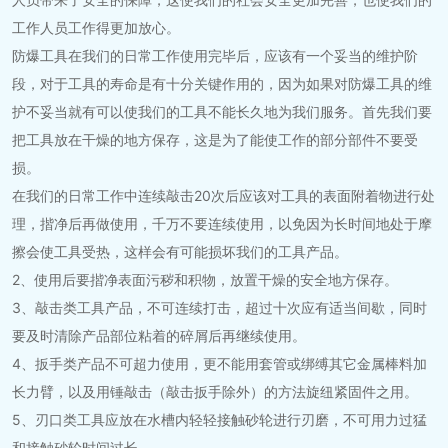
工作人员工作得更加放心。
防爆工具在我们的日常工作使用完毕后，应该有一个妥当的维护阶
段，对于工具的寿命是有十分关键作用的，因为如果对防爆工具的维
护不妥当就有可以使我们的工具不能长久地为我们服务。首先我们要
把工具放在干燥的地方保存，这是为了能使工作的部分部件不要受
损。
在我们的日常工作中连续敲击20次后应该对工具的表面附着物进行处
理，揩净后再做使用，千万不要连续使用，以免因为长时间地处于摩
擦会使工具受热，这样会有可能损坏我们的工具产品。
2、使用后要揩净表面污秽和积物，放置干燥的安全地方保存。
3、敲击类工具产品，不可连续打击，超过十次应有适当间歇，同时
要及时清除产品部位粘着的碎屑后再继续使用。
4、扳手类产品不可超力使用，更不能用套管或绑缚其它金属棒料加
长力臂，以及用锤敲击（敲击扳手除外）的方法旋纽紧固件之用。
5、刃口类工具应放在水槽内轻轻接触砂轮进行刃磨，不可用力过猛
和接触砂轮时间过长。