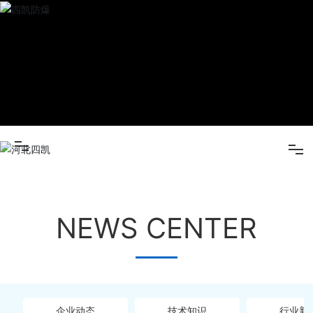
(中国)
产品
中心
新闻
中心
关于四
凯
营销网
米兰(中国)
络
在线留
NEWS CENTER
产品中心
言
人才招
新闻中心
聘
联系我
关于四凯
企业动态
技术知识
行业新
们