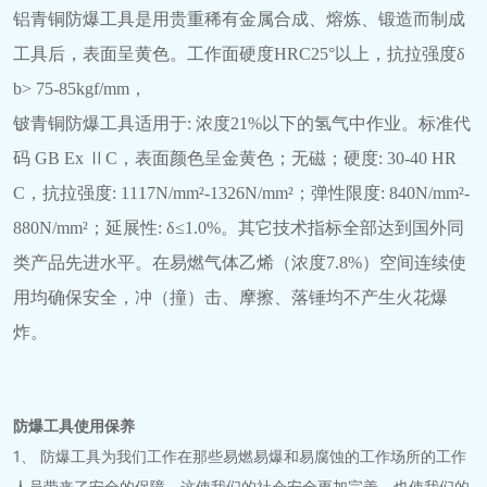
铝青铜防爆工具是用贵重稀有金属合成、熔炼、锻造而制成
工具后，表面呈黄色。工作面硬度HRC25°以上，抗拉强度δ
b> 75-85kgf/mm，
铍青铜防爆工具适用于: 浓度21%以下的氢气中作业。标准代
码 GB Ex ⅡC，表面颜色呈金黄色；无磁；硬度: 30-40 HR
C，抗拉强度: 1117N/mm²-1326N/mm²；弹性限度: 840N/mm²-
880N/mm²；延展性: δ≤1.0%。其它技术指标全部达到国外同
类产品先进水平。在易燃气体乙烯（浓度7.8%）空间连续使
用均确保安全，冲（撞）击、摩擦、落锤均不产生火花爆
炸。
防爆工具使用保养
1、 防爆工具为我们工作在那些易燃易爆和易腐蚀的工作场所的工作
人员带来了安全的保障，这使我们的社会安全更加完善，也使我们的