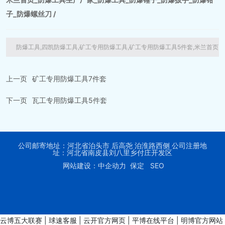
子_防爆螺丝刀 /
防爆工具,四凯防爆工具,矿工专用防爆工具,矿工专用防爆工具5件套,米兰首页
上一页
矿工专用防爆工具7件套
下一页
瓦工专用防爆工具5件套
公司邮寄地址：河北省泊头市 后高尧 泊淮路西侧 公司注册地
址：河北省南皮县刘八里乡付庄开发区
网站建设：中企动力 保定
SEO
云博五大联赛
|
球速客服
|
云开官方网页
|
平博在线平台
|
明博官方网站