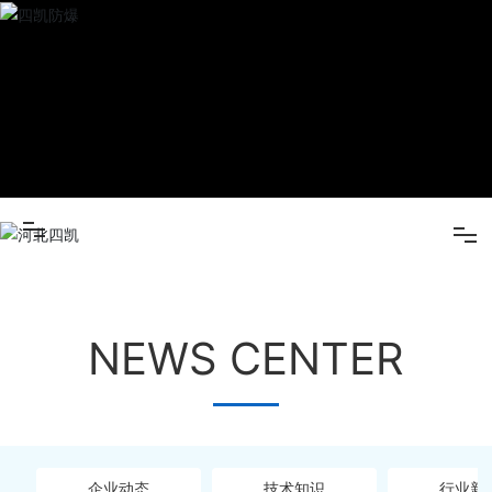
(中国)
产品
中心
新闻
中心
关于四
凯
营销网
米兰(中国)
络
在线留
NEWS CENTER
产品中心
言
人才招
新闻中心
聘
联系我
关于四凯
企业动态
技术知识
行业新
们