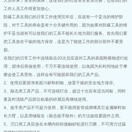
人员带来了安全的保障，这使我们的社会安全更加完善，也使我们的
工作人员工作得更加放心。
防爆工具在我们的日常工作使用完毕后，应该有一个妥当的维护阶
段，对于工具的寿命是有十分关键作用的，因为如果对防爆工具的维
护不妥当就有可以使我们的工具不能长久地为我们服务。首先我们要
把工具放在干燥的地方保存，这是为了能使工作的部分部件不要受
损。
在我们的日常工作中连续敲击20次后应该对工具的表面附着物进行处
理，揩净后再做使用，千万不要连续使用，以免因为长时间地处于摩
擦会使工具受热，这样会有可能损坏我们的工具产品。
2、使用后要揩净表面污秽和积物，放置干燥的安全地方保存。
3、敲击类工具产品，不可连续打击，超过十次应有适当间歇，同时
要及时清除产品部位粘着的碎屑后再继续使用。
4、扳手类产品不可超力使用，更不能用套管或绑缚其它金属棒料加
长力臂，以及用锤敲击（敲击扳手除外）的方法旋纽紧固件之用。
5、刃口类工具应放在水槽内轻轻接触砂轮进行刃磨，不可用力过猛