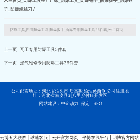
米兰首页_防爆工具生产厂家_防爆工具_防爆锤子_防爆扳手_防爆钳
子_防爆螺丝刀 /
防爆工具,四凯防爆工具,防爆扳手,油库专用防爆工具25件套,米兰首页
上一页
瓦工专用防爆工具5件套
下一页
燃气维修专用防爆工具36件套
公司邮寄地址：河北省泊头市 后高尧 泊淮路西侧 公司注册地
址：河北省南皮县刘八里乡付庄开发区
网站建设：中企动力 保定
SEO
云博五大联赛
|
球速客服
|
云开官方网页
|
平博在线平台
|
明博官方网站