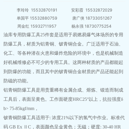
李玲玲 15532870191 安彩霞 15532872029
单国平 15532880759 唐广侠 18733051267
周金红 15932711957 杨永强 18730775254
油库专用防爆工具25件套是适用于易燃易爆气体场所的专用
防爆工具，材质为铝青铜、铍青铜合金。广泛适用于石油、
化工、等各种潜在火患和爆炸危险的环境中，也是机械制造
好机械维修必不可少的专用工具。这两种材质的产品都能起
到防爆的功能，而且其中的铍青铜合金材质的产品还能起到
防磁的功能。
铝青铜防爆工具是用贵重稀有金属合成、熔炼、锻造而制成
工具后，表面呈黄色。工作面硬度HRC25°以上，抗拉强度δ
b> 75-85kgf/mm，
铍青铜防爆工具适用于: 浓度21%以下的氢气中作业。标准代
码 GB Ex ⅡC，表面颜色呈金黄色；无磁；硬度: 30-40 HR