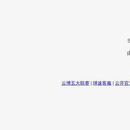
S
云博五大联赛
|
球速客服
|
云开官