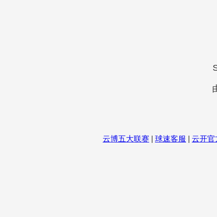
S
云博五大联赛
|
球速客服
|
云开官