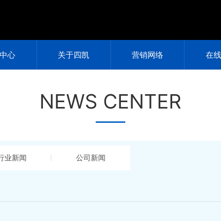
中心
关于四凯
营销网络
在
NEWS CENTER
行业新闻
公司新闻