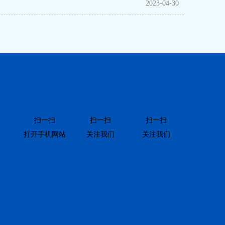
2023-04-30
扫一扫
扫一扫
扫一扫
打开手机网站
关注我们
关注我们