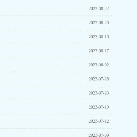
2023-08-22
2023-08-20
2023-08-19
2023-08-17
2023-08-02
2023-07-28
2023-07-23
2023-07-19
2023-07-12
2023-07-09