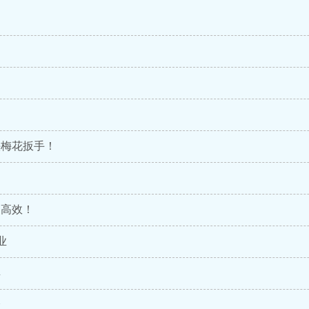
头梅花扳手！
更高效！
业
具
全