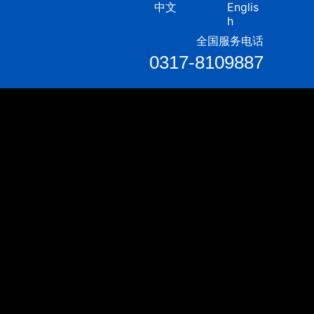
中文
Englis
h
全国服务电话
0317-8109887