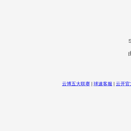
S
云博五大联赛
|
球速客服
|
云开官